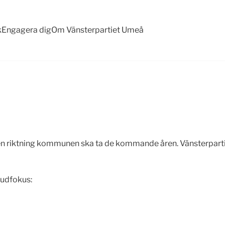
k
Engagera dig
Om Vänsterpartiet Umeå
n riktning kommunen ska ta de kommande åren. Vänsterpartiet 
vudfokus: