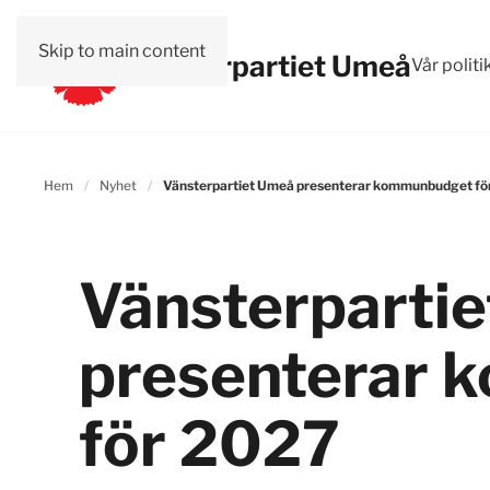
Skip to main content
Vänsterpartiet Umeå
Vår politi
Hem
Nyhet
Vänsterpartiet Umeå presenterar kommunbudget fö
Vänsterparti
presenterar
för 2027