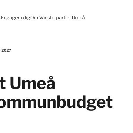
k
Engagera dig
Om Vänsterpartiet Umeå
r 2027
et Umeå
 kommunbudget