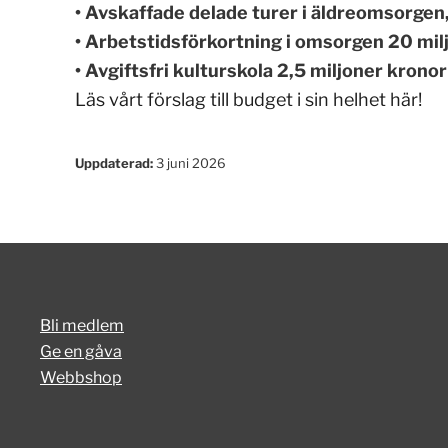
• Avskaffade delade turer i äldreomsorgen
• Arbetstidsförkortning i omsorgen 20 mil
• Avgiftsfri kulturskola 2,5 miljoner kronor
Läs vårt förslag till budget i sin helhet här!
Uppdaterad:
3 juni 2026
Bli medlem
Ge en gåva
Webbshop